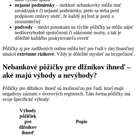
nejasné podmienky
– niektoré nebankovky môžu mať
zavádzajúce či nejasné podmienky, preto sa treba pred
podpisom zmluvy uistiť, že každý jej bod je jasný a
zrozumiteľný
podvody
– medzi ponukami na rýchle pôžičky sa môžu nájsť
nedôveryhodné spoločnosti či súkromné osoby, a tak je
dôležité každého poskytovateľa overiť
Pôžičky aj pre zadlžených online môžu byť pre ľudí v zlej finančnej
situácii
extrémne rizikové
. Vždy je dôležité myslieť na bezpečnosť.
Nebankové pôžičky pre dlžníkov ihneď –
aké majú výhody a nevýhody?
Pôžičky pre dlžníkov ihneď sú možnosťou pre ľudí, ktorí majú
negatívny záznam v úverových registroch. Táto forma pôžičky má
svoje špecifické výhody:
Výhody
pôžičiek
pre
Popis
dlžníkov
ihneď