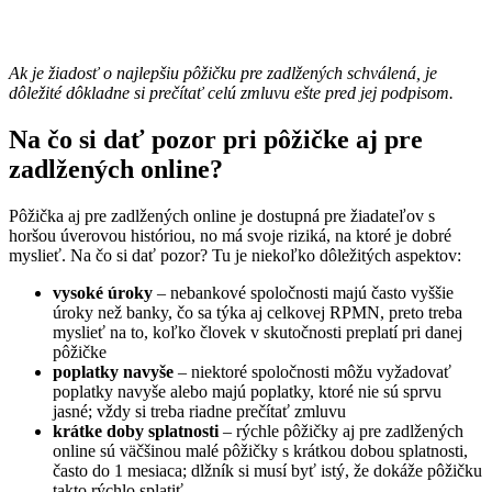
Ak je žiadosť o najlepšiu pôžičku pre zadlžených schválená, je
dôležité dôkladne si prečítať celú zmluvu ešte pred jej podpisom.
Na čo si dať pozor pri pôžičke aj pre
zadlžených online?
Pôžička aj pre zadlžených online je dostupná pre žiadateľov s
horšou úverovou históriou, no má svoje riziká, na ktoré je dobré
myslieť. Na čo si dať pozor? Tu je niekoľko dôležitých aspektov:
vysoké úroky
– nebankové spoločnosti majú často vyššie
úroky než banky, čo sa týka aj celkovej RPMN, preto treba
myslieť na to, koľko človek v skutočnosti preplatí pri danej
pôžičke
poplatky navyše
– niektoré spoločnosti môžu vyžadovať
poplatky navyše alebo majú poplatky, ktoré nie sú sprvu
jasné; vždy si treba riadne prečítať zmluvu
krátke doby splatnosti
– rýchle pôžičky aj pre zadlžených
online sú väčšinou malé pôžičky s krátkou dobou splatnosti,
často do 1 mesiaca; dlžník si musí byť istý, že dokáže pôžičku
takto rýchlo splatiť