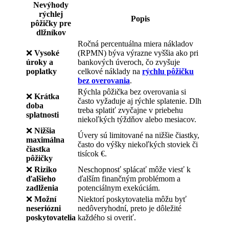
Nevýhody
rýchlej
Popis
pôžičky pre
dlžníkov
Ročná percentuálna miera nákladov
❌
Vysoké
(RPMN) býva výrazne vyššia ako pri
úroky a
bankových úveroch, čo zvyšuje
poplatky
celkové náklady na
rýchlu pôžičku
bez overovania
.
Rýchla pôžička bez overovania si
❌
Krátka
často vyžaduje aj rýchle splatenie. Dlh
doba
treba splatiť zvyčajne v priebehu
splatnosti
niekoľkých týždňov alebo mesiacov.
❌
Nižšia
Úvery sú limitované na nižšie čiastky,
maximálna
často do výšky niekoľkých stoviek či
čiastka
tisícok €.
pôžičky
❌
Riziko
Neschopnosť splácať môže viesť k
ďalšieho
ďalším finančným problémom a
zadlženia
potenciálnym exekúciám.
❌
Možní
Niektorí poskytovatelia môžu byť
neseriózni
nedôveryhodní, preto je dôležité
poskytovatelia
každého si overiť.