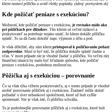
klient nastaví pôžičku a uvidí všetky poplatky. (zdroj: portsystem.sk)
Kde požičať peniaze s exekúciou?
Možností, kde požičať peniaze s exekúciou,
je rovnako málo ako
pri pôžičkách pre dlžníkov
. Títo klienti sú veľmi rizikoví a
poskytovateľ sa potrebuje nejako uistiť, že klient dokáže pôžičku
splatiť. To sa dá často doložiť napr. výpisom z účtu a pod.
Je však dôležité, aby sám klient
pristupoval k požičiavaniu peňazí
zodpovedne
. Musí si byť istý, že pôžičku dokáže splatiť riadne a
včas. V inom prípade nie je vhodné žiadať o pôžičku. Vo veľmi zlej
finančnej situácii by malo byť hľadanie spôsobu, kde požičať
peniaze s exekúciou, poslednou možnosťou.
Pôžička aj s exekúciou – porovnanie
Čo sa však týka výberu poskytovateľa, aj v tomto prípade je vhodné
urobiť porovnanie pôžičiek aj s exekúciou. Žiadateľ môže skúsiť
požiadať o úver nebankové spoločnosti, ktoré už boli vyššie
spomenuté. Nie je však isté, či pôžičku schvália.
Tu je podrobnejšie porovnanie pôžičiek aj s exekúciou, ktoré boli