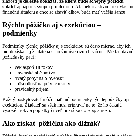
žiadosti
je dôležité dokázať
,
že klient bude schopný pôžičku
splatiť
aj napriek svojim problémom. Ak niekto aktívne rieši vlastnú
finančnú situáciu a chce sa zbaviť dlhov, bude mať väčšiu šancu.
Rýchla pôžička aj s exekúciou –
podmienky
Podmienky rýchlej pôžičky aj s exekúciou sú často mierne, aby ich
mohli získať aj žiadatelia s horšou úverovou históriou. Medzi hlavné
požiadavky patrí:
vek aspoň 18 rokov
slovenské občianstvo
trvalý pobyt na Slovensku
spôsobilosť na právne úkony
pravidelný príjem
Každý poskytovateľ môže mať iné podmienky rýchlej pôžičky aj s
exekúciou. Žiadateľ sa však musí pripraviť na to, že ho čakajú
vysoké úroky a poplatky či veľmi krátka doba splatnosti.
Ako získať pôžičku ako dlžník?