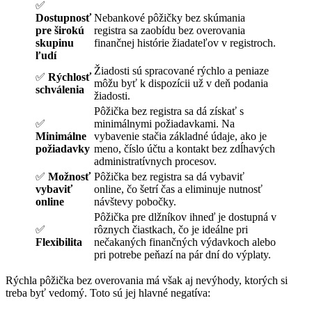
✅
Dostupnosť
Nebankové pôžičky bez skúmania
pre širokú
registra sa zaobídu bez overovania
skupinu
finančnej histórie žiadateľov v registroch.
ľudí
Žiadosti sú spracované rýchlo a peniaze
✅
Rýchlosť
môžu byť k dispozícii už v deň podania
schválenia
žiadosti.
Pôžička bez registra sa dá získať s
✅
minimálnymi požiadavkami. Na
Minimálne
vybavenie stačia základné údaje, ako je
požiadavky
meno, číslo účtu a kontakt bez zdĺhavých
administratívnych procesov.
✅
Možnosť
Pôžička bez registra sa dá vybaviť
vybaviť
online, čo šetrí čas a eliminuje nutnosť
online
návštevy pobočky.
Pôžička pre dlžníkov ihneď je dostupná v
✅
rôznych čiastkach, čo je ideálne pri
Flexibilita
nečakaných finančných výdavkoch alebo
pri potrebe peňazí na pár dní do výplaty.
Rýchla pôžička bez overovania má však aj nevýhody, ktorých si
treba byť vedomý. Toto sú jej hlavné negatíva: