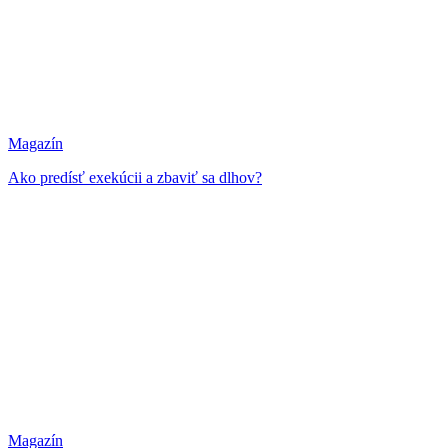
Magazín
Ako predísť exekúcii a zbaviť sa dlhov?
Magazín