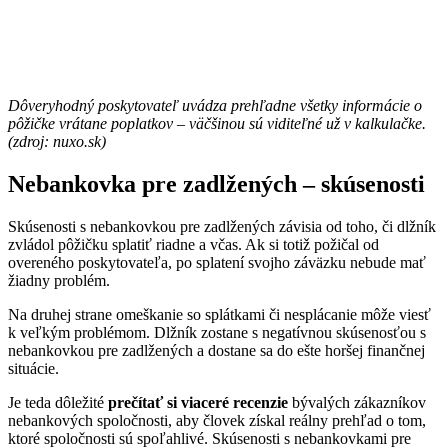
Dôveryhodný poskytovateľ uvádza prehľadne všetky informácie o
pôžičke vrátane poplatkov – väčšinou sú viditeľné už v kalkulačke.
(zdroj: nuxo.sk)
Nebankovka pre zadlžených – skúsenosti
Skúsenosti s nebankovkou pre zadlžených závisia od toho, či dlžník
zvládol pôžičku splatiť riadne a včas. Ak si totiž požičal od
overeného poskytovateľa, po splatení svojho záväzku nebude mať
žiadny problém.
Na druhej strane omeškanie so splátkami či nesplácanie môže viesť
k veľkým problémom. Dlžník zostane s negatívnou skúsenosťou s
nebankovkou pre zadlžených a dostane sa do ešte horšej finančnej
situácie.
Je teda dôležité
prečítať si viaceré recenzie
bývalých zákazníkov
nebankových spoločnosti, aby človek získal reálny prehľad o tom,
ktoré spoločnosti sú spoľahlivé. Skúsenosti s nebankovkami pre