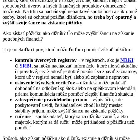
Dlžníci, ktorí sa nachádzajú v ťažkej životnej situácii, majú v oblasti
spotrebných úverov a iných finančných produktov obmedzené
možnosti. Na trhu sa nachádzajú nebankové spoločnosti a súkromné
osoby, ktoré sú ochotné požičať dlžníkom, no
treba byť opatrný a
zvýšiť svoje šance na získanie pôžičky
.
Ako získať pôžičku ako dlžník? Čo môže zvýšiť šancu na získanie
potrebných financií?
Tu je niekoľko tipov, ktoré môžu ľuďom pomôcť získať pôžičku:
kontrola úverových registrov
– v registroch, ako je
NRKI
či
SRBI
, sa môžu nachádzať informácie, ktoré nie sú aktuálne
či pravdivé; cez žiadosť je dobré pokúsiť sa zbaviť záznamov,
ktoré už v registri nemali byť alebo sú zapísané neprávom
oslovenie bývalých veriteľov
– dlžník sa môže pokúsiť
dohodnúť na odložení splátok alebo na splátkovom kalendári;
priama komunikácia môže pomôcť zlepšiť finančnú situáciu
zabezpečenie pravidelného príjmu
– výpis účtu, kde
poskytovateľ uvidí, že žiadateľovi chodí každý mesiac
stabilný príjem, môže zvýšiť šancu na získanie pôžičky
ručenie
– spolužiadateľ, ktorý sa za dlžníka zaručí, alebo
majetok, ktorým sa dá ručiť, môže pri žiadosti o pôžičku tiež
pomôcť
Spôsob, ako získať pôžičku ako dlžník, existuje a dlžník si môže