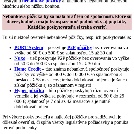
poskytujú
nebankové pôžičky
aj klientom s negatívnou úverovou
históriou alebo nižšou bonitou.
Nebanková pôžička by sa mala brať len od spoločností
,
ktoré sú
dôveryhodné a majú transparentné podmienky aj poplatky
.
Každého poskytovateľa si treba overiť
.
Tu sú niektoré overené nebankové pôžičky, resp. ich poskytovatelia:
PORT System
– poskytuje
P2P pôžičky
bez overovania vo
výške od 50 € do 500 € so splatnosťou 15 až 30 dní
Nuxo
– tiež poskytuje P2P pôžičky bez overovania vo výške
od 50 € do 500 € so splatnosťou 15 až 30 dní
Home Credit
– táto známa nebanková spoločnosť poskytuje
pôžičky vo výške od 400 € do 10 000 € so splatnosťou 3
mesiace až 58 mesiacov; treba dokladovať príjem a je šanca
získať pôžičku aj so záznamom v registri
Hyper pôžička
– túto pôžičky poskytujú rôzni overení
veritelia a jej výška sa pohybuje v rozmedzí od 50 € do 25
000 €; splatnosť je 7 dní až 42 mesiacov a je nutné
dokladovať príjem
Pri výbere poskytovateľa a najlepšej pôžičky pre zadlžených je
dôležité overiť si, či spĺňa všetky legislatívne požiadavky a ponúka
férové podmienky.