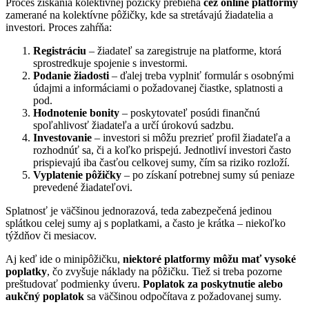
Proces získania kolektívnej pôžičky prebieha
cez online platformy
zamerané na kolektívne pôžičky, kde sa stretávajú žiadatelia a
investori. Proces zahŕňa:
Registráciu
– žiadateľ sa zaregistruje na platforme, ktorá
sprostredkuje spojenie s investormi.
Podanie žiadosti
– ďalej treba vyplniť formulár s osobnými
údajmi a informáciami o požadovanej čiastke, splatnosti a
pod.
Hodnotenie bonity
– poskytovateľ posúdi finančnú
spoľahlivosť žiadateľa a určí úrokovú sadzbu.
Investovanie
– investori si môžu prezrieť profil žiadateľa a
rozhodnúť sa, či a koľko prispejú. Jednotliví investori často
prispievajú iba časťou celkovej sumy, čím sa riziko rozloží.
Vyplatenie pôžičky
– po získaní potrebnej sumy sú peniaze
prevedené žiadateľovi.
Splatnosť je väčšinou jednorazová, teda zabezpečená jedinou
splátkou celej sumy aj s poplatkami, a často je krátka – niekoľko
týždňov či mesiacov.
Aj keď ide o minipôžičku,
niektoré platformy môžu mať vysoké
poplatky
, čo zvyšuje náklady na pôžičku. Tiež si treba pozorne
preštudovať podmienky úveru.
Poplatok za poskytnutie alebo
aukčný poplatok
sa väčšinou odpočítava z požadovanej sumy.