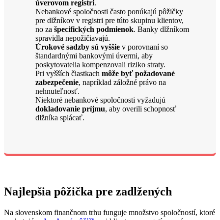
úverovom registri
.
Nebankové spoločnosti často ponúkajú pôžičky
pre dlžníkov v registri pre túto skupinu klientov,
no za
špecifických podmienok
. Banky dlžníkom
spravidla nepožičiavajú.
Úrokové sadzby sú vyššie
v porovnaní so
štandardnými bankovými úvermi, aby
poskytovatelia kompenzovali riziko straty.
Pri vyšších čiastkach
môže byť požadované
zabezpečenie
, napríklad záložné právo na
nehnuteľnosť.
Niektoré nebankové spoločnosti vyžadujú
dokladovanie príjmu
, aby overili schopnosť
dlžníka splácať.
Najlepšia pôžička pre zadlžených
Na slovenskom finančnom trhu funguje množstvo spoločností, ktoré