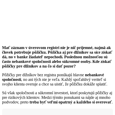
Mať záznam v úverovom registri nie je nič príjemné, najmä ak
človek potrebuje pôžičku. Pôžička aj pre dlžníkov sa síce získať
dá, no v banke žiadateľ nepochodí. Poslednou možnosťou sú
často nebankové spoločnosti alebo súkromné osoby. Kde získať
pôžičky pre dlžníkov a na čo si dať pozor?
Pôžičky pre dlžníkov bez registra ponúkajú hlavne
nebankové
spoločnosti
, no ani tých nie je veľa. Každý spoľahlivý veriteľ si
svojho klienta overuje a chce sa uistiť, že pôžičku dokáže splatiť.
Sú však spoločnosti a súkromní investori, ktorí poskytujú pôžičky aj
pre rizikových klientov. Medzi týmito ponukami sa nájde aj mnoho
podvodov, preto
treba byť veľmi opatrný a každého si overovať
.