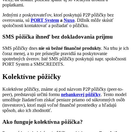
poplatkami.
Jednými z poskytovateľov, ktorí poskytujú P2P pôžičky bez
overovania, sú
PORT System
a
Nuxo
. Dlžník môže skúsiť
spoločnosti kontaktovať a požiadať o pôžičku.
SMS pôžička ihneď bez dokladovania príjmu
SMS pôžičky dnes
nie sú bežné finančné produkty
. Na trhu je ich
čoraz menej, a to pre prísnejšie pravidlá na poskytovanie
spotrebných úverov. Isté SMS pôžičky poskytujú napr. spoločnosti
PORT System a SMSCREDITS.
Kolektívne pôžičky
Kolektívne pôžičky, známe aj pod názvom P2P pôžičky (peer-to-
peer), predstavujú určitú formu
nebankovej pôžičky
. Tento model
umožňuje žiadateľom získať peniaze priamo od súkromných osôb
(investorov), ktorí majú voľné finančné prostriedky a hľadajú
spôsob, ako ich zhodnotiť.
Ako funguje kolektívna pôžička?