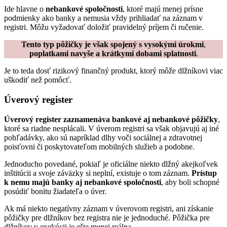
Ide hlavne o
nebankové spoločnosti
, ktoré majú menej prísne
podmienky ako banky a nemusia vždy prihliadať na záznam v
registri. Môžu vyžadovať doložiť pravidelný príjem či ručenie.
Tento typ pôžičky je však spojený s vysokými úrokmi
,
poplatkami navyše a krátkymi dobami splatnosti
.
Je to teda dosť rizikový finančný produkt, ktorý môže dlžníkovi viac
uškodiť než pomôcť.
Úverový register
Úverový register zaznamenáva bankové aj nebankové pôžičky
,
ktoré sa riadne nesplácali. V úverom registri sa však objavujú aj iné
pohľadávky, ako sú napríklad dlhy voči sociálnej a zdravotnej
poisťovni či poskytovateľom mobilných služieb a podobne.
Jednoducho povedané, pokiaľ je oficiálne niekto dlžný akejkoľvek
inštitúcii a svoje záväzky si neplní, existuje o tom záznam.
Prístup
k nemu majú banky aj nebankové spoločnosti
, aby boli schopné
posúdiť bonitu žiadateľa o úver.
Ak má niekto negatívny záznam v úverovom registri, ani získanie
pôžičky pre dlžníkov bez registra nie je jednoduché. Pôžička pre
dlžníkov v exekúcii je ešte menej reálna.