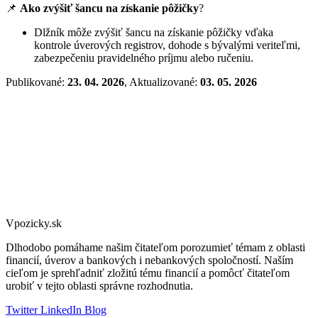
📌
Ako zvýšiť šancu na získanie pôžičky
?
Dlžník môže zvýšiť šancu na získanie pôžičky vďaka
kontrole úverových registrov, dohode s bývalými veriteľmi,
zabezpečeniu pravidelného príjmu alebo ručeniu.
Publikované:
23. 04. 2026
, Aktualizované:
03. 05. 2026
Vpozicky.sk
Dlhodobo pomáhame našim čitateľom porozumieť témam z oblasti
financií, úverov a bankových i nebankových spoločností. Naším
cieľom je sprehľadniť zložitú tému financií a pomôcť čitateľom
urobiť v tejto oblasti správne rozhodnutia.
Twitter
LinkedIn
Blog