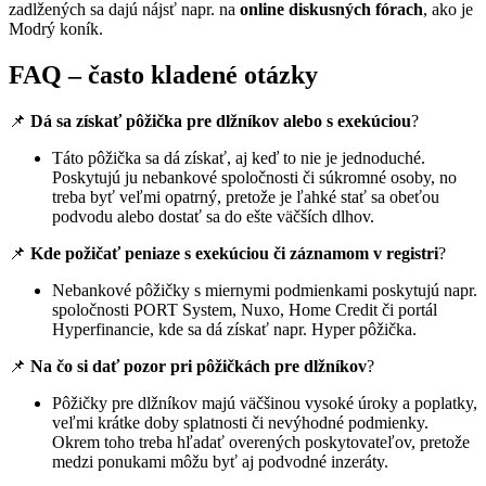
zadlžených sa dajú nájsť napr. na
online diskusných fórach
, ako je
Modrý koník.
FAQ – často kladené otázky
📌
Dá sa získať pôžička pre dlžníkov alebo s exekúciou
?
Táto pôžička sa dá získať, aj keď to nie je jednoduché.
Poskytujú ju nebankové spoločnosti či súkromné osoby, no
treba byť veľmi opatrný, pretože je ľahké stať sa obeťou
podvodu alebo dostať sa do ešte väčších dlhov.
📌
Kde požičať peniaze s exekúciou či záznamom v registri
?
Nebankové pôžičky s miernymi podmienkami poskytujú napr.
spoločnosti PORT System, Nuxo, Home Credit či portál
Hyperfinancie, kde sa dá získať napr. Hyper pôžička.
📌
Na čo si dať pozor pri pôžičkách pre dlžníkov
?
Pôžičky pre dlžníkov majú väčšinou vysoké úroky a poplatky,
veľmi krátke doby splatnosti či nevýhodné podmienky.
Okrem toho treba hľadať overených poskytovateľov, pretože
medzi ponukami môžu byť aj podvodné inzeráty.