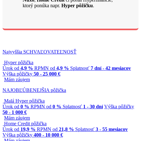
ktorý ponúka napr.
Hyper pôžičku
.
Najvyššia SCHVAĽOVATEĽNOSŤ
Hyper pôžička
Úrok od
4,9 %
RPMN od
4,9 %
Splatnosť
7 dní - 42 mesiacov
Výška pôžičky
50 - 25 000 €
Mám záujem
NAJOBĽÚBENEJŠIA pôžička
Malá Hyper pôžička
Úrok od
0 %
RPMN od
0 %
Splatnosť
1 - 30 dní
Výška pôžičky
50 - 1 000 €
Mám záujem
Home Credit pôžička
Úrok od
19,9 %
RPMN od
21,8 %
Splatnosť
3 - 55 mesiacov
Výška pôžičky
400 - 10 000 €
Mám záujem