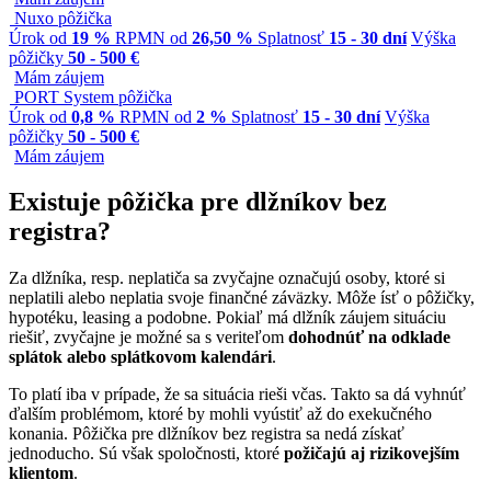
Nuxo pôžička
Úrok od
19 %
RPMN od
26,50 %
Splatnosť
15 - 30 dní
Výška
pôžičky
50 - 500 €
Mám záujem
PORT System pôžička
Úrok od
0,8 %
RPMN od
2 %
Splatnosť
15 - 30 dní
Výška
pôžičky
50 - 500 €
Mám záujem
Existuje pôžička pre dlžníkov bez
registra?
Za dlžníka, resp. neplatiča sa zvyčajne označujú osoby, ktoré si
neplatili alebo neplatia svoje finančné záväzky. Môže ísť o pôžičky,
hypotéku, leasing a podobne. Pokiaľ má dlžník záujem situáciu
riešiť, zvyčajne je možné sa s veriteľom
dohodnúť na odklade
splátok alebo splátkovom kalendári
.
To platí iba v prípade, že sa situácia rieši včas. Takto sa dá vyhnúť
ďalším problémom, ktoré by mohli vyústiť až do exekučného
konania. Pôžička pre dlžníkov bez registra sa nedá získať
jednoducho. Sú však spoločnosti, ktoré
požičajú aj rizikovejším
klientom
.