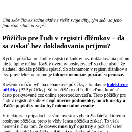
Čím skôr človek začne aktívne riešiť svoje dlhy, tým skôr sa jeho
finančná situácia zlepší.
Pôžička pre ľudí v registri dlžníkov – dá
sa získať bez dokladovania príjmu?
Rýchla pôžička pre ľudí v registri dlžníkov bez dokladovania príjmu
nie je úplne reálna. Každý overený poskytovateľ sa chce uistiť, že
žiadateľ dokáže pôžičku splatiť. So záznamom v registri dlžníkov a
bez pravidelného príjmu je
takmer nemožné požičať si peniaze
.
Riešením môžu byť iba nebankové pôžičky, a to hlavne
kolektívne
pôžičky
(P2P pôžičky). Sú to pôžičky od ľudí ľuďom, ktoré sú
často poskytované cez online sprostredkovateľa. Tieto pôžičky pre
ľudí v registri dlžníkov majú
mierne podmienky
,
no ich úroky a
ďalšie poplatky môžu byť mimoriadne vysoké
.
V niektorých prípadoch si sám investor vyberá žiadateľa, ktorému
poskytne pôžičku, preto je vždy šanca pôžičku získať. To však
nemení nič na tom, že
človek musí byť opatrný
a požičať si len
vtedy, ak dokáže pôžičku splatiť aj so všetkými úrokmi a