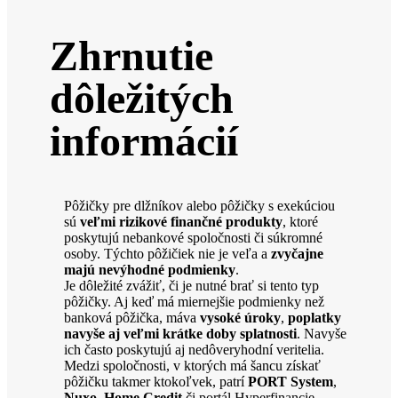
Zhrnutie
dôležitých
informácií
Pôžičky pre dlžníkov alebo pôžičky s exekúciou
sú
veľmi rizikové finančné produkty
, ktoré
poskytujú nebankové spoločnosti či súkromné
osoby. Týchto pôžičiek nie je veľa a
zvyčajne
majú nevýhodné podmienky
.
Je dôležité zvážiť, či je nutné brať si tento typ
pôžičky. Aj keď má miernejšie podmienky než
banková pôžička, máva
vysoké úroky
,
poplatky
navyše aj veľmi krátke doby splatnosti
. Navyše
ich často poskytujú aj nedôveryhodní veritelia.
Medzi spoločnosti, v ktorých má šancu získať
pôžičku takmer ktokoľvek, patrí
PORT System
,
Nuxo
,
Home Credit
či portál Hyperfinancie,