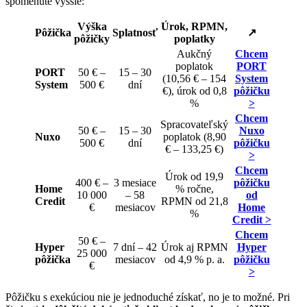
spomenuté vyššie:
Výška
Úrok, RPMN,
Pôžička
Splatnosť
↗️
pôžičky
poplatky
Aukčný
Chcem
poplatok
PORT
PORT
50 € –
15 – 30
(10,56 € – 154
System
System
500 €
dní
€), úrok od 0,8
pôžičku
%
>
Chcem
Spracovateľský
50 € –
15 – 30
Nuxo
Nuxo
poplatok (8,90
500 €
dní
pôžičku
€ – 133,25 €)
>
Chcem
Úrok od 19,9
400 € –
3 mesiace
pôžičku
Home
% ročne,
10 000
– 58
od
Credit
RPMN od 21,8
€
mesiacov
Home
%
Credit >
Chcem
50 € –
Hyper
7 dní – 42
Úrok aj RPMN
Hyper
25 000
pôžička
mesiacov
od 4,9 % p. a.
pôžičku
€
>
Pôžičku s exekúciou nie je jednoduché získať, no je to možné. Pri