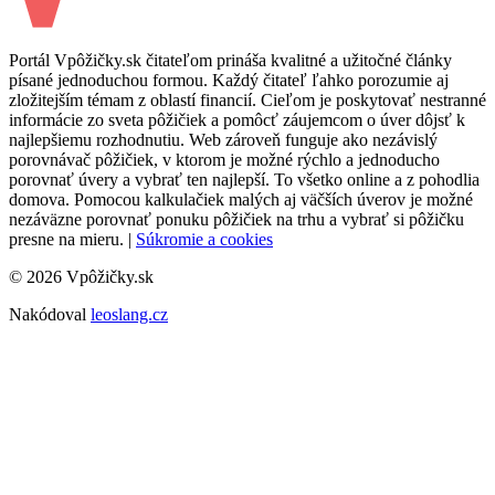
Portál Vpôžičky.sk čitateľom prináša kvalitné a užitočné články
písané jednoduchou formou. Každý čitateľ ľahko porozumie aj
zložitejším témam z oblastí financií. Cieľom je poskytovať nestranné
informácie zo sveta pôžičiek a pomôcť záujemcom o úver dôjsť k
najlepšiemu rozhodnutiu. Web zároveň funguje ako nezávislý
porovnávač pôžičiek, v ktorom je možné rýchlo a jednoducho
porovnať úvery a vybrať ten najlepší. To všetko online a z pohodlia
domova. Pomocou kalkulačiek malých aj väčších úverov je možné
nezáväzne porovnať ponuku pôžičiek na trhu a vybrať si pôžičku
presne na mieru. |
Súkromie a cookies
© 2026 Vpôžičky.sk
Nakódoval
leoslang.cz