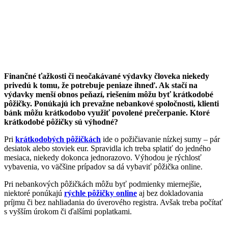
Finančné ťažkosti či neočakávané výdavky človeka niekedy
privedú k tomu, že potrebuje peniaze ihneď. Ak stačí na
výdavky menší obnos peňazí, riešením môžu byť krátkodobé
pôžičky. Ponúkajú ich prevažne nebankové spoločnosti, klienti
bánk môžu krátkodobo využiť povolené prečerpanie. Ktoré
krátkodobé pôžičky sú výhodné?
Pri
krátkodobých pôžičkách
ide o požičiavanie nízkej sumy – pár
desiatok alebo stoviek eur. Spravidla ich treba splatiť do jedného
mesiaca, niekedy dokonca jednorazovo. Výhodou je rýchlosť
vybavenia, vo väčšine prípadov sa dá vybaviť pôžička online.
Pri nebankových pôžičkách môžu byť podmienky miernejšie,
niektoré ponúkajú
rýchle pôžičky online
aj bez dokladovania
príjmu či bez nahliadania do úverového registra. Avšak treba počítať
s vyšším úrokom či ďalšími poplatkami.