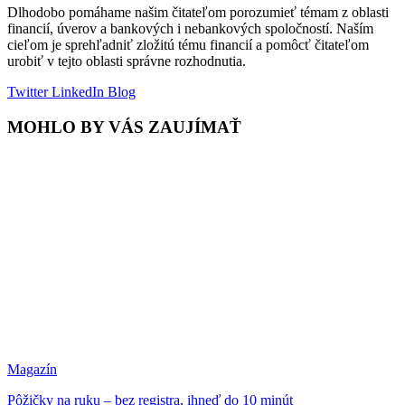
Dlhodobo pomáhame našim čitateľom porozumieť témam z oblasti
financií, úverov a bankových i nebankových spoločností. Naším
cieľom je sprehľadniť zložitú tému financií a pomôcť čitateľom
urobiť v tejto oblasti správne rozhodnutia.
Twitter
LinkedIn
Blog
MOHLO BY VÁS ZAUJÍMAŤ
Magazín
Pôžičky na ruku – bez registra, ihneď do 10 minút