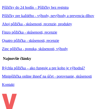
Pôžičky do 24 hodín – Pôžičky bez registra
Pôžičky pre každého - výhody, nevýhody a prevencia dlhov
Ahoj pôžička - skúsenosti, recenzie, produkty
Finzo pôžička - skúsenosti, recenzie
Quatro pôžička - skúsenosti, recenzie
Zinc pôžička - ponuka, skúsenosti, výhody
Najnovšie články
Rýchla pôžička – ako funguje a pre koho je výhodná?
Minipôžička online ihneď na účet - porovnanie, skúsenosti
Kontakt