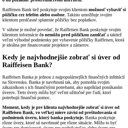
Raiffeisen Bank tiež poskytuje svojim klientom
možnosť vybaviť si
pôžičku cez telefón alebo osobne
. Takisto umožňuje svojim
klientom predčasné splatenie pôžičky bez poplatkov.
V súhrne je možné povedať, že Raiffeisen Bank poskytuje svojim
klientom informácie
čo nemôžu pred pôžičkou zamlčať
a taktiež
veľmi výhodné podmienky pre vybavenie pôžičky Raiffeisen, ktorá
je ideálna pre financovanie projektov a zámerov.
Kedy je najvhodnejšie zobrať si úver od
Raiffeisen Bank?
Raiffeisen Banka je jednou z najpopulárnejších finančných inštitúcií
na Slovensku. Banka je navrhnutá tak, aby pomohla svojim
zákazníkom s ich finančnými potrebami, ako napríklad ponúkaním
úverov. Tieto úvery môžu byť veľmi užitočné pre ľudí, ktorí
potrebujú finančnú pomoc.
Moment, kedy je pre klienta najvhodnejšie zobrať si úver od
Raiffeisen Bank, vo veľkej miere závisí od preštudovania si
podmienok úveru, ktorý banka poskytuje.
Banka poskytuje
rôzne úvery, ktoré sú navrhnuté pre rôzne situácie. Môžu to byť
úvery pre domácnosti, úvery pre podnikateľov alebo úvery pre