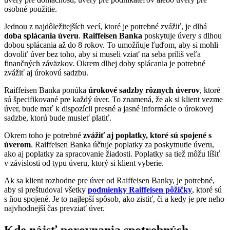
osobné použitie.
Jednou z najdôležitejších vecí, ktoré je potrebné zvážiť, je dlhá
doba splácania úveru
.
Raiffeisen Banka
poskytuje úvery s dlhou
dobou splácania až do 8 rokov. To umožňuje ľuďom, aby si mohli
dovoliť úver bez toho, aby si museli vziať na seba príliš veľa
finančných záväzkov. Okrem dlhej doby splácania je potrebné
zvážiť aj úrokovú sadzbu.
Raiffeisen Banka ponúka
úrokové sadzby rôznych úverov
, ktoré
sú špecifikované pre každý úver. To znamená, že ak si klient vezme
úver, bude mať k dispozícii presné a jasné informácie o úrokovej
sadzbe, ktorú bude musieť platiť.
Okrem toho je potrebné
zvážiť aj poplatky, ktoré sú spojené s
úverom
. Raiffeisen Banka účtuje poplatky za poskytnutie úveru,
ako aj poplatky za spracovanie žiadosti. Poplatky sa tiež môžu líšiť
v závislosti od typu úveru, ktorý si klient vyberie.
Ak sa klient rozhodne pre úver od Raiffeisen Banky, je potrebné,
aby si preštudoval všetky
podmienky Raiffeisen pôžičky
, ktoré sú
s ňou spojené. Je to najlepší spôsob, ako zistiť, či a kedy je pre neho
najvhodnejší čas prevziať úver.
Kde nájsť porovnania spotrebných