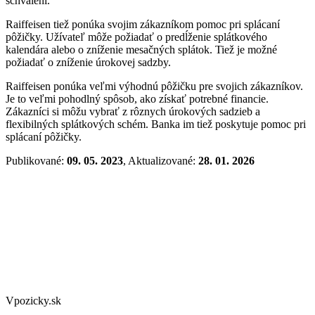
schválení.
Raiffeisen tiež ponúka svojim zákazníkom pomoc pri splácaní
pôžičky. Užívateľ môže požiadať o predĺženie splátkového
kalendára alebo o zníženie mesačných splátok. Tiež je možné
požiadať o zníženie úrokovej sadzby.
Raiffeisen ponúka veľmi výhodnú pôžičku pre svojich zákazníkov.
Je to veľmi pohodlný spôsob, ako získať potrebné financie.
Zákazníci si môžu vybrať z rôznych úrokových sadzieb a
flexibilných splátkových schém. Banka im tiež poskytuje pomoc pri
splácaní pôžičky.
Publikované:
09. 05. 2023
, Aktualizované:
28. 01. 2026
Vpozicky.sk