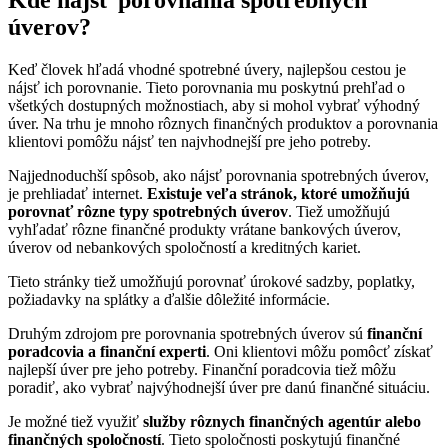
úverov?
Keď človek hľadá vhodné spotrebné úvery, najlepšou cestou je
nájsť ich porovnanie. Tieto porovnania mu poskytnú prehľad o
všetkých dostupných možnostiach, aby si mohol vybrať výhodný
úver. Na trhu je mnoho rôznych finančných produktov a porovnania
klientovi pomôžu nájsť ten najvhodnejší pre jeho potreby.
Najjednoduchší spôsob, ako nájsť porovnania spotrebných úverov,
je prehliadať internet.
Existuje veľa stránok, ktoré umožňujú
porovnať rôzne typy spotrebných úverov
.
Tiež umožňujú
vyhľadať rôzne finančné produkty vrátane bankových úverov,
úverov od nebankových spoločností a kreditných kariet.
Tieto stránky tiež umožňujú porovnať úrokové sadzby, poplatky,
požiadavky na splátky a ďalšie dôležité informácie.
Druhým zdrojom pre porovnania spotrebných úverov sú
finanční
poradcovia a finanční experti
. Oni klientovi môžu pomôcť získať
najlepší úver pre jeho potreby. Finanční poradcovia tiež môžu
poradiť, ako vybrať najvýhodnejší úver pre danú finančné situáciu.
Je možné tiež využiť
služby rôznych finančných agentúr alebo
finančných spoločností
. Tieto spoločnosti poskytujú finančné