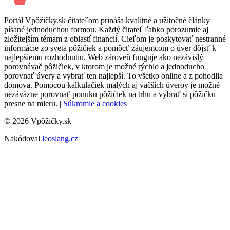
Portál Vpôžičky.sk čitateľom prináša kvalitné a užitočné články
písané jednoduchou formou. Každý čitateľ ľahko porozumie aj
zložitejším témam z oblastí financií. Cieľom je poskytovať nestranné
informácie zo sveta pôžičiek a pomôcť záujemcom o úver dôjsť k
najlepšiemu rozhodnutiu. Web zároveň funguje ako nezávislý
porovnávač pôžičiek, v ktorom je možné rýchlo a jednoducho
porovnať úvery a vybrať ten najlepší. To všetko online a z pohodlia
domova. Pomocou kalkulačiek malých aj väčších úverov je možné
nezáväzne porovnať ponuku pôžičiek na trhu a vybrať si pôžičku
presne na mieru. |
Súkromie a cookies
© 2026 Vpôžičky.sk
Nakódoval
leoslang.cz