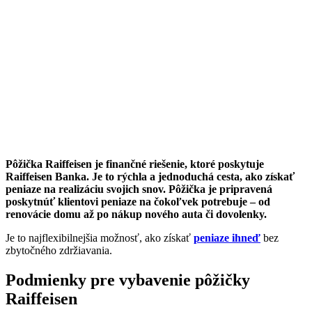
Pôžička Raiffeisen je finančné riešenie, ktoré poskytuje
Raiffeisen Banka. Je to rýchla a jednoduchá cesta, ako získať
peniaze na realizáciu svojich snov. Pôžička je pripravená
poskytnúť klientovi peniaze na čokoľvek potrebuje – od
renovácie domu až po nákup nového auta či dovolenky.
Je to najflexibilnejšia možnosť, ako získať
peniaze ihneď
bez
zbytočného zdržiavania.
Podmienky pre vybavenie pôžičky
Raiffeisen