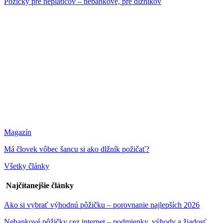
Pôžičky pre neplatičov – nebankové, pre dlžníkov
Magazín
Má človek vôbec šancu si ako dlžník požičať?
Všetky články
Najčítanejšie články
Ako si vybrať výhodnú pôžičku – porovnanie najlepších 2026
Nebankové pôžičky cez internet – podmienky, výhody a žiadosť