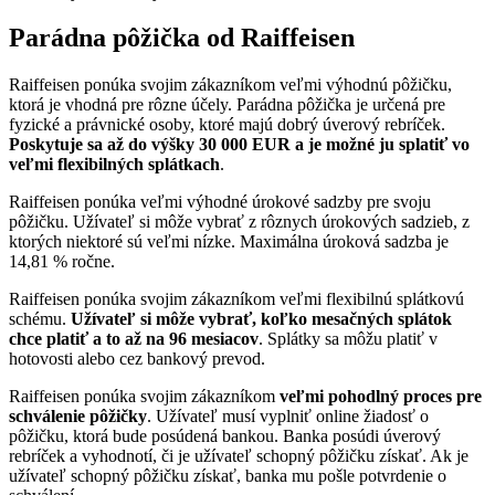
Parádna pôžička od Raiffeisen
Raiffeisen ponúka svojim zákazníkom veľmi výhodnú pôžičku,
ktorá je vhodná pre rôzne účely. Parádna pôžička je určená pre
fyzické a právnické osoby, ktoré majú dobrý úverový rebríček.
Poskytuje sa až do výšky 30 000 EUR a je možné ju splatiť vo
veľmi flexibilných splátkach
.
Raiffeisen ponúka veľmi výhodné úrokové sadzby pre svoju
pôžičku. Užívateľ si môže vybrať z rôznych úrokových sadzieb, z
ktorých niektoré sú veľmi nízke. Maximálna úroková sadzba je
14,81 % ročne.
Raiffeisen ponúka svojim zákazníkom veľmi flexibilnú splátkovú
schému.
Užívateľ si môže vybrať, koľko mesačných splátok
chce platiť a to až na 96 mesiacov
. Splátky sa môžu platiť v
hotovosti alebo cez bankový prevod.
Raiffeisen ponúka svojim zákazníkom
veľmi pohodlný proces pre
schválenie pôžičky
. Užívateľ musí vyplniť online žiadosť o
pôžičku, ktorá bude posúdená bankou. Banka posúdi úverový
rebríček a vyhodnotí, či je užívateľ schopný pôžičku získať. Ak je
užívateľ schopný pôžičku získať, banka mu pošle potvrdenie o