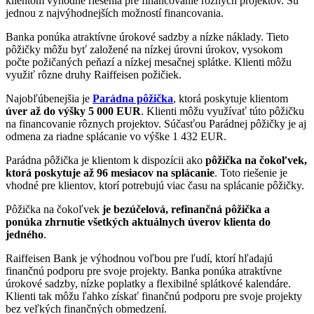
klientom výhodné riešenia pre financovanie rôznych projektov. Sú
jednou z najvýhodnejších možností financovania.
Banka ponúka atraktívne úrokové sadzby a nízke náklady. Tieto
pôžičky môžu byť založené na nízkej úrovni úrokov, vysokom
počte požičaných peňazí a nízkej mesačnej splátke. Klienti môžu
využiť rôzne druhy Raiffeisen požičiek.
Najobľúbenejšia je
Parádna pôžička
, ktorá poskytuje klientom
úver až do výšky 5 000 EUR
. Klienti môžu využívať túto pôžičku
na financovanie rôznych projektov. Súčasťou Parádnej pôžičky je aj
odmena za riadne splácanie vo výške 1 432 EUR.
Parádna pôžička je klientom k dispozícii ako
pôžička na čokoľvek,
ktorá poskytuje až 96 mesiacov na splácanie
. Toto riešenie je
vhodné pre klientov, ktorí potrebujú viac času na splácanie pôžičky.
Pôžička na čokoľvek
je bezúčelová, refinančná pôžička a
ponúka zhrnutie všetkých aktuálnych úverov klienta do
jedného
.
Raiffeisen Bank je výhodnou voľbou pre ľudí, ktorí hľadajú
finančnú podporu pre svoje projekty. Banka ponúka atraktívne
úrokové sadzby, nízke poplatky a flexibilné splátkové kalendáre.
Klienti tak môžu ľahko získať finančnú podporu pre svoje projekty
bez veľkých finančných obmedzení.