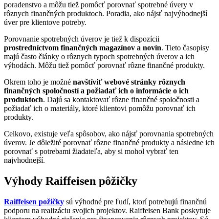
poradenstvo a môžu tiež pomôcť porovnať spotrebné úvery v
rôznych finančných produktoch. Poradia, ako nájsť najvýhodnejší
úver pre klientove potreby.
Porovnanie spotrebných úverov je tiež k dispozícii
prostredníctvom finančných magazínov a novín
. Tieto časopisy
majú často články o rôznych typoch spotrebných úverov a ich
výhodách. Môžu tiež pomôcť porovnať rôzne finančné produkty.
Okrem toho je možné
navštíviť webové stránky rôznych
finančných spoločností a požiadať ich o informácie o ich
produktoch
. Dajú sa kontaktovať rôzne finančné spoločnosti a
požiadať ich o materiály, ktoré klientovi pomôžu porovnať ich
produkty.
Celkovo, existuje veľa spôsobov, ako nájsť porovnania spotrebných
úverov. Je dôležité porovnať rôzne finančné produkty a následne ich
porovnať s potrebami žiadateľa, aby si mohol vybrať ten
najvhodnejší.
Výhody Raiffeisen pôžičky
Raiffeisen požičky
sú výhodné pre ľudí, ktorí potrebujú finančnú
podporu na realizáciu svojich projektov. Raiffeisen Bank poskytuje