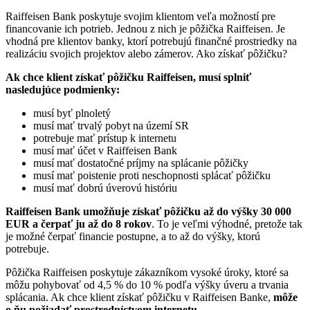
Raiffeisen Bank poskytuje svojim klientom veľa možností pre
financovanie ich potrieb. Jednou z nich je pôžička Raiffeisen. Je
vhodná pre klientov banky, ktorí potrebujú finančné prostriedky na
realizáciu svojich projektov alebo zámerov. Ako získať pôžičku?
Ak chce klient získať pôžičku Raiffeisen, musí splniť
nasledujúce podmienky:
musí byť plnoletý
musí mať trvalý pobyt na území SR
potrebuje mať prístup k internetu
musí mať účet v Raiffeisen Bank
musí mať dostatočné príjmy na splácanie pôžičky
musí mať poistenie proti neschopnosti splácať pôžičku
musí mať dobrú úverovú históriu
Raiffeisen Bank umožňuje získať pôžičku až do výšky 30 000
EUR a čerpať ju až do 8 rokov
. To je veľmi výhodné, pretože tak
je možné čerpať financie postupne, a to až do výšky, ktorú
potrebuje.
Pôžička Raiffeisen poskytuje zákazníkom vysoké úroky, ktoré sa
môžu pohybovať od 4,5 % do 10 % podľa výšky úveru a trvania
splácania. Ak chce klient získať pôžičku v Raiffeisen Banke,
môže
o ňu požiadať prostredníctvom internetu
.