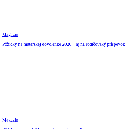
Magazín
Pôžičky na materskej dovolenke 2026 – aj na rodičovský príspevok
Magazín