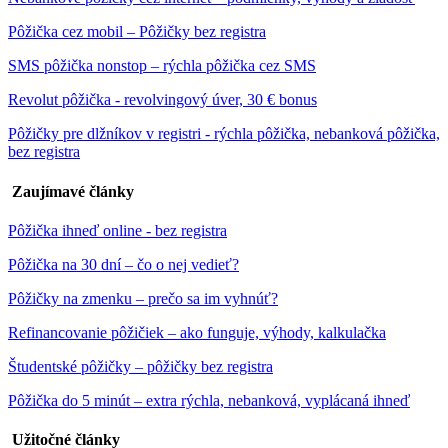
Pôžička cez mobil – Pôžičky bez registra
SMS pôžička nonstop – rýchla pôžička cez SMS
Revolut pôžička - revolvingový úver, 30 € bonus
Pôžičky pre dlžníkov v registri - rýchla pôžička, nebanková pôžička,
bez registra
Zaujímavé články
Pôžička ihneď online - bez registra
Pôžička na 30 dní – čo o nej vedieť?
Pôžičky na zmenku – prečo sa im vyhnúť?
Refinancovanie pôžičiek – ako funguje, výhody, kalkulačka
Študentské pôžičky – pôžičky bez registra
Pôžička do 5 minút – extra rýchla, nebanková, vyplácaná ihneď
Užitočné články