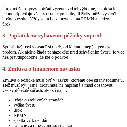
Úrok môže na prvý pohľad vyzerať veľmi výhodne, no ak sa k
nemu pripočítajú všetky ostatné poplatky, RPMN môže vyskočiť
hodne vysoko. Vždy sa treba zamerať aj na RPMN a nielen na
úrok.
3
.
Poplatok za vybavenie pôžičky vopred
Spoľahlivý poskytovateľ si nikdy od klientov nepýta peniaze
predom. Ak niekto žiada peniaze ešte pred schválením úveru, je viac
než pravdepodobné, že ide o podvod.
4
.
Zmluva o finančnom záväzku
Zmluva o pôžičke musí byť v jazyku, ktorému obe strany rozumejú.
Tiež musí byť jasná, zrozumiteľne napísaná a musí obsahovať
všetky dôležité súčasti, ako sú napr.:
údaje o zmluvných stranách
výška úveru
úrok
RPMN
splátkový kalendár
sankcie za omeškanie so splátkou