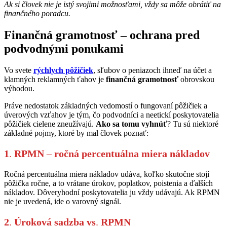
Ak si človek nie je istý svojimi možnosťami, vždy sa môže obrátiť na
finančného poradcu.
Finančná gramotnosť – ochrana pred
podvodnými ponukami
Vo svete
rýchlych pôžičiek
, sľubov o peniazoch ihneď na účet a
klamných reklamných ťahov je
finančná gramotnosť
obrovskou
výhodou.
Práve nedostatok základných vedomostí o fungovaní pôžičiek a
úverových vzťahov je tým, čo podvodníci a neetickí poskytovatelia
pôžičiek cielene zneužívajú.
Ako sa tomu vyhnúť
? Tu sú niektoré
základné pojmy, ktoré by mal človek poznať:
1
.
RPMN
–
ročná percentuálna miera nákladov
Ročná percentuálna miera nákladov udáva, koľko skutočne stojí
pôžička ročne, a to vrátane úrokov, poplatkov, poistenia a ďalších
nákladov. Dôveryhodní poskytovatelia ju vždy udávajú. Ak RPMN
nie je uvedená, ide o varovný signál.
2
.
Úroková sadzba vs
.
RPMN