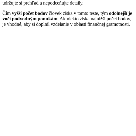
udržujte si prehľad a nepodceňujte detaily.
Čím
vyšší počet bodov
človek získa v tomto teste, tým
odolnejší je
voči podvodným ponukám
. Ak niekto získa najnižší počet bodov,
je vhodné, aby si doplnil vzdelanie v oblasti finančnej gramotnosti.