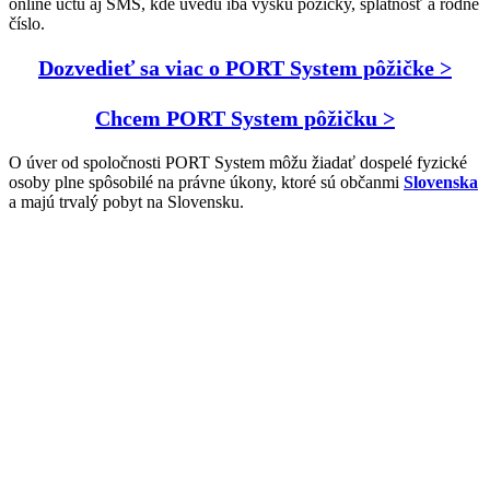
online účtu aj SMS, kde uvedú iba výšku pôžičky, splatnosť a rodné
číslo.
Dozvedieť sa viac o PORT System pôžičke >
Chcem PORT System pôžičku >
O úver od spoločnosti PORT System môžu žiadať dospelé fyzické
osoby plne spôsobilé na právne úkony, ktoré sú občanmi
Slovenska
a majú trvalý pobyt na Slovensku.