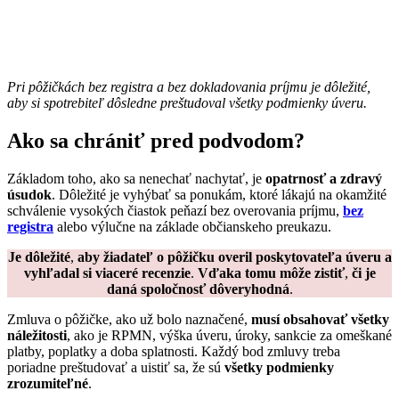
Pri pôžičkách bez registra a bez dokladovania príjmu je dôležité,
aby si spotrebiteľ dôsledne preštudoval všetky podmienky úveru.
Ako sa chrániť pred podvodom?
Základom toho, ako sa nenechať nachytať, je
opatrnosť a zdravý
úsudok
. Dôležité je vyhýbať sa ponukám, ktoré lákajú na okamžité
schválenie vysokých čiastok peňazí bez overovania príjmu,
bez
registra
alebo výlučne na základe občianskeho preukazu.
Je dôležité
,
aby žiadateľ o pôžičku overil poskytovateľa úveru a
vyhľadal si viaceré recenzie
.
Vďaka tomu môže zistiť
,
či je
daná spoločnosť dôveryhodná
.
Zmluva o pôžičke, ako už bolo naznačené,
musí obsahovať všetky
náležitosti
, ako je RPMN, výška úveru, úroky, sankcie za omeškané
platby, poplatky a doba splatnosti. Každý bod zmluvy treba
poriadne preštudovať a uistiť sa, že sú
všetky podmienky
zrozumiteľné
.