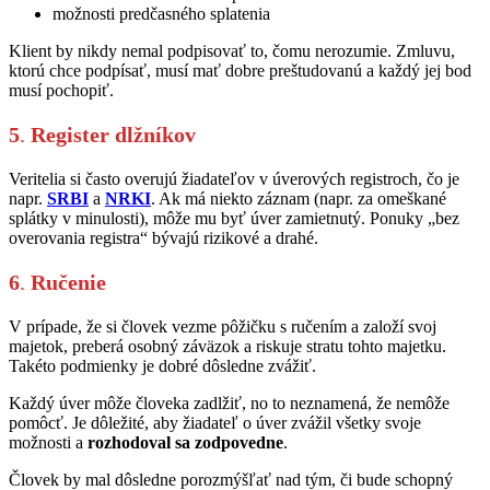
možnosti predčasného splatenia
Klient by nikdy nemal podpisovať to, čomu nerozumie. Zmluvu,
ktorú chce podpísať, musí mať dobre preštudovanú a každý jej bod
musí pochopiť.
5
.
Register dlžníkov
Veritelia si často overujú žiadateľov v úverových registroch, čo je
napr.
SRBI
a
NRKI
. Ak má niekto záznam (napr. za omeškané
splátky v minulosti), môže mu byť úver zamietnutý. Ponuky „bez
overovania registra“ bývajú rizikové a drahé.
6
.
Ručenie
V prípade, že si človek vezme pôžičku s ručením a založí svoj
majetok, preberá osobný záväzok a riskuje stratu tohto majetku.
Takéto podmienky je dobré dôsledne zvážiť.
Každý úver môže človeka zadlžiť, no to neznamená, že nemôže
pomôcť. Je dôležité, aby žiadateľ o úver zvážil všetky svoje
možnosti a
rozhodoval sa zodpovedne
.
Človek by mal dôsledne porozmýšľať nad tým, či bude schopný