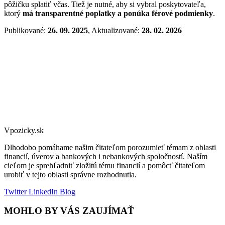
pôžičku splatiť včas. Tiež je nutné, aby si vybral poskytovateľa,
ktorý
má transparentné poplatky a ponúka férové podmienky
.
Publikované:
26. 09. 2025
, Aktualizované:
28. 02. 2026
Vpozicky.sk
Dlhodobo pomáhame našim čitateľom porozumieť témam z oblasti
financií, úverov a bankových i nebankových spoločností. Naším
cieľom je sprehľadniť zložitú tému financií a pomôcť čitateľom
urobiť v tejto oblasti správne rozhodnutia.
Twitter
LinkedIn
Blog
MOHLO BY VÁS ZAUJÍMAŤ