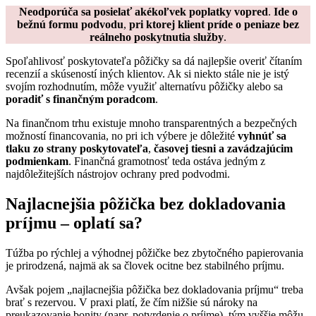
Neodporúča sa posielať akékoľvek poplatky vopred
.
Ide o
bežnú formu podvodu
,
pri ktorej klient príde o peniaze bez
reálneho poskytnutia služby
.
Spoľahlivosť poskytovateľa pôžičky sa dá najlepšie overiť čítaním
recenzií a skúseností iných klientov. Ak si niekto stále nie je istý
svojím rozhodnutím, môže využiť alternatívu pôžičky alebo sa
poradiť s finančným poradcom
.
Na finančnom trhu existuje mnoho transparentných a bezpečných
možností financovania, no pri ich výbere je dôležité
vyhnúť sa
tlaku zo strany poskytovateľa
,
časovej tiesni a zavádzajúcim
podmienkam
. Finančná gramotnosť teda ostáva jedným z
najdôležitejších nástrojov ochrany pred podvodmi.
Najlacnejšia pôžička bez dokladovania
príjmu – oplatí sa?
Túžba po rýchlej a výhodnej pôžičke bez zbytočného papierovania
je prirodzená, najmä ak sa človek ocitne bez stabilného príjmu.
Avšak pojem „najlacnejšia pôžička bez dokladovania príjmu“ treba
brať s rezervou. V praxi platí, že čím nižšie sú nároky na
preukazovanie bonity (napr. potvrdenie o príjme), tým vyššie môžu