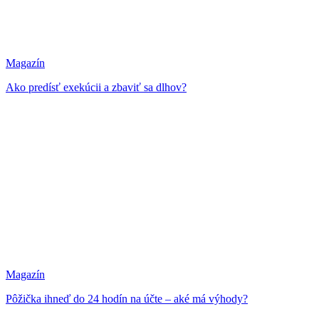
Magazín
Ako predísť exekúcii a zbaviť sa dlhov?
Magazín
Pôžička ihneď do 24 hodín na účte – aké má výhody?