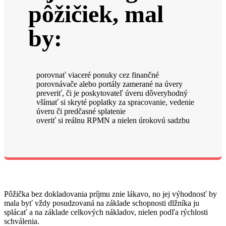
pôžičiek, mal
by:
porovnať viaceré ponuky cez finančné
porovnávače alebo portály zamerané na úvery
preveriť, či je poskytovateľ úveru dôveryhodný
všímať si skryté poplatky za spracovanie, vedenie
úveru či predčasné splatenie
overiť si reálnu RPMN a nielen úrokovú sadzbu
Pôžička bez dokladovania príjmu znie lákavo, no jej výhodnosť by
mala byť vždy posudzovaná na základe schopnosti dlžníka ju
splácať a na základe celkových nákladov, nielen podľa rýchlosti
schválenia.