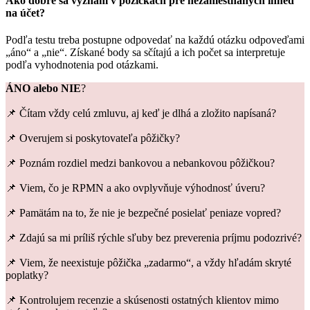
Ako dobre sa vyznám v pôžičkách pre nezamestnaných ihneď
na účet?
Podľa testu treba postupne odpovedať na každú otázku odpoveďami
„áno“ a „nie“. Získané body sa sčítajú a ich počet sa interpretuje
podľa vyhodnotenia pod otázkami.
ÁNO alebo NIE
?
📌 Čítam vždy celú zmluvu, aj keď je dlhá a zložito napísaná?
📌 Overujem si poskytovateľa pôžičky?
📌 Poznám rozdiel medzi bankovou a nebankovou pôžičkou?
📌 Viem, čo je RPMN a ako ovplyvňuje výhodnosť úveru?
📌 Pamätám na to, že nie je bezpečné posielať peniaze vopred?
📌 Zdajú sa mi príliš rýchle sľuby bez preverenia príjmu podozrivé?
📌 Viem, že neexistuje pôžička „zadarmo“, a vždy hľadám skryté
poplatky?
📌 Kontrolujem recenzie a skúsenosti ostatných klientov mimo