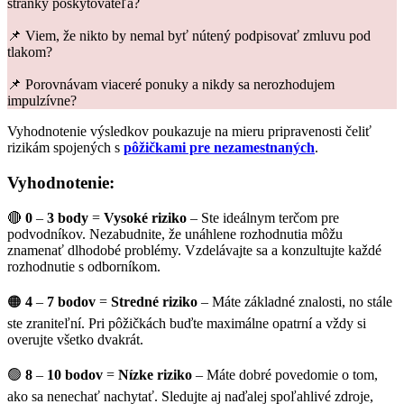
stránky poskytovateľa?
📌 Viem, že nikto by nemal byť nútený podpisovať zmluvu pod
tlakom?
📌 Porovnávam viaceré ponuky a nikdy sa nerozhodujem
impulzívne?
Vyhodnotenie výsledkov poukazuje na mieru pripravenosti čeliť
rizikám spojených s
pôžičkami pre nezamestnaných
.
Vyhodnotenie:
🔴
0
–
3 body
=
Vysoké riziko
– Ste ideálnym terčom pre
podvodníkov. Nezabudnite, že unáhlene rozhodnutia môžu
znamenať dlhodobé problémy. Vzdelávajte sa a konzultujte každé
rozhodnutie s odborníkom.
🟠
4
–
7 bodov
=
Stredné riziko
– Máte základné znalosti, no stále
ste zraniteľní. Pri pôžičkách buďte maximálne opatrní a vždy si
overujte všetko dvakrát.
🟢
8
–
10 bodov
=
Nízke riziko
– Máte dobré povedomie o tom,
ako sa nenechať nachytať. Sledujte aj naďalej spoľahlivé zdroje,