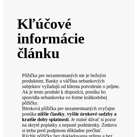
Kľúčové
informácie
článku
Pôžička pre nezamestnaných nie je bežným
produktom. Banky a väčšina nebankových
subjektov vyžadujú od klienta potvrdenie o príjme.
Ak je tento produkt k dispozícii, ponúka ho
spravidla nebankovka vo forme krátkodobej
pôžičky.
Blesková pôžička pre nezamestnaných zvyčajne
ponúka
nižšie čiastky
,
vyššie úrokové sadzby a
kratšie doby splatnosti
. Je nutné dávať si pozor
na skryté poplatky a nejasné podmienky. Zmluvu
si treba pred podpisom dôkladne prečítať.
Rýchle pôžičky bez dokladovania príjmu a bez