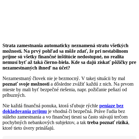
Strata zamestnania automaticky neznamená stratu všetkých
možností. Na prvý pohľad sa môže zdať, že pri nestabilnom
príjme sú všetky finančné inštitúcie nedostupné, no realita
nemusí byť až taká čierno-biela. Kde sa dajú získať pôžičky pre
nezamestnaných ihneď na účet?
Nezamestnaný človek nie je bezmocný. V takej situácii by mal
poznať svoje možnosti
a dôsledne zvážiť každú z nich. Na prvom
mieste by mali byť bezpečné riešenia, napr. požičanie peňazí od
príbuzných.
Nie každá finančná ponuka, ktorá sľubuje rýchle
peniaze bez
dokladovania príjmu
je vhodná či bezpečná. Práve ľudia bez
stáleho zamestnania a vo finančnej tiesni sa často stávajú terčom
pochybných nebankových subjektov, a tak
treba poznať riziká
,
ktoré tieto úvery prinášajú.