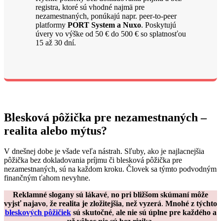
registra, ktoré sú vhodné najmä pre
nezamestnaných, ponúkajú napr. peer-to-peer
platformy
PORT System a Nuxo
. Poskytujú
úvery vo výške od 50 € do 500 € so splatnosťou
15 až 30 dní.
Blesková pôžička pre nezamestnaných –
realita alebo mýtus?
V dnešnej dobe je všade veľa nástrah. Sľuby, ako je najlacnejšia
pôžička bez dokladovania príjmu či blesková pôžička pre
nezamestnaných, sú na každom kroku. Človek sa týmto podvodným
finančným ťahom nevyhne.
Reklamné slogany sú lákavé
,
no pri bližšom skúmaní môže
vyjsť najavo
,
že realita je zložitejšia
,
než vyzerá
.
Mnohé z týchto
bleskových pôžičiek
sú skutočné
,
ale nie sú úplne pre každého a