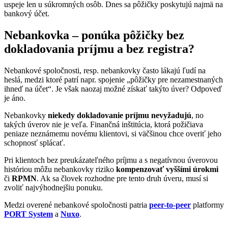
uspeje len u súkromných osôb. Dnes sa pôžičky poskytujú najmä na
bankový účet.
Nebankovka – ponúka pôžičky bez
dokladovania príjmu a bez registra?
Nebankové spoločnosti, resp. nebankovky často lákajú ľudí na
heslá, medzi ktoré patrí napr. spojenie „pôžičky pre nezamestnaných
ihneď na účet“. Je však naozaj možné získať takýto úver? Odpoveď
je áno.
Nebankovky
niekedy dokladovanie príjmu nevyžadujú
, no
takých úverov nie je veľa. Finančná inštitúcia, ktorá požičiava
peniaze neznámemu novému klientovi, si väčšinou chce overiť jeho
schopnosť splácať.
Pri klientoch bez preukázateľného príjmu a s negatívnou úverovou
históriou môžu nebankovky riziko
kompenzovať vyššími úrokmi
či
RPMN
. Ak sa človek rozhodne pre tento druh úveru, musí si
zvoliť najvýhodnejšiu ponuku.
Medzi overené nebankové spoločnosti patria
peer-to-peer
platformy
PORT System
a
Nuxo
.