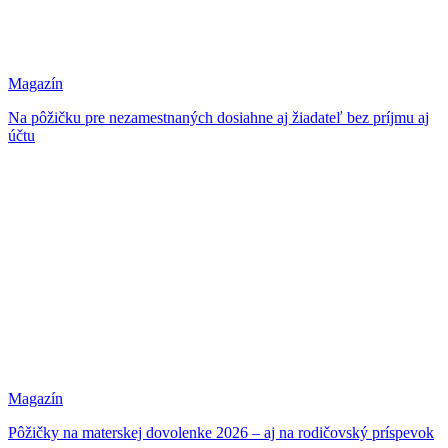
Magazín
Na pôžičku pre nezamestnaných dosiahne aj žiadateľ bez príjmu aj
účtu
Magazín
Pôžičky na materskej dovolenke 2026 – aj na rodičovský príspevok