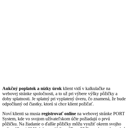
Aukčný poplatok a nízky úrok
klient vidí v kalkulačke na
webovej stránke spoločnosti, a to už pri výbere výšky pôžičky a
doby splatnosti. Je splatný pri vyplatený úveru, čo znamená, že bude
odpočítaný od čiastky, ktorú si chce klient požičať.
Noví klienti sa musia
registrovať online
na webovej stránke PORT
System, kde vo svojom užívateľskom účte požiadajú o prvú
pôžičku. Na žiadanie o ďalšie pôžičky môžu využiť okrem svojho