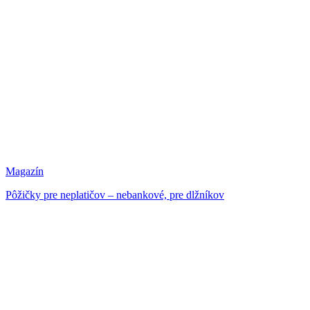
Magazín
Pôžičky pre neplatičov – nebankové, pre dlžníkov