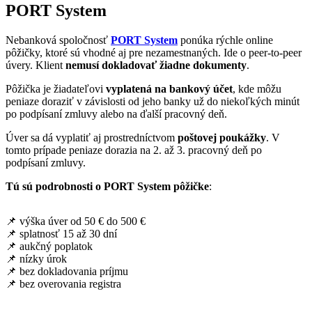
PORT System
Nebanková spoločnosť
PORT System
ponúka rýchle online
pôžičky, ktoré sú vhodné aj pre nezamestnaných. Ide o peer-to-peer
úvery. Klient
nemusí dokladovať žiadne dokumenty
.
Pôžička je žiadateľovi
vyplatená na bankový účet
, kde môžu
peniaze doraziť v závislosti od jeho banky už do niekoľkých minút
po podpísaní zmluvy alebo na ďalší pracovný deň.
Úver sa dá vyplatiť aj prostredníctvom
poštovej poukážky
. V
tomto prípade peniaze dorazia na 2. až 3. pracovný deň po
podpísaní zmluvy.
Tú sú podrobnosti o PORT System pôžičke
:
📌 výška úver od 50 € do 500 €
📌 splatnosť 15 až 30 dní
📌 aukčný poplatok
📌 nízky úrok
📌 bez dokladovania príjmu
📌 bez overovania registra