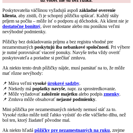
už vôbec nie sú bez rizika
.
Poskytovatelia väčšinou vyžadujú aspoň
základné overenie
klienta
, aby zistili, či je schopný pôžičku splácať. Každý stály
príjem sa počíta – môže ísť o podporu aj dôchodok. Ak klient nie je
dostatočne bonitný
, úver nedostane alebo mu ponúknu veľmi
nevýhodné podmienky.
Pôžičky bez dokladovania príjmu a bez registra vhodné pre
nezamestnaných
poskytujú iba nebankové spoločnosti
. Pri výbere
je nutné porovnávať viaceré ponuky. Navyše treba vždy overiť
poskytovateľa a poriadne si prečítať zmluvu.
Ak niekto tento druh pôžičky nájde, musí pamätať na to, že môže
mať rôzne nevýhody:
📌 Máva veľmi
vysoké
úrokové sadzby
.
📌 Niekedy má
poplatky navyše
, napr. za sprostredkovanie.
📌 Môže vyžadovať
založenie majetku
alebo podpis
zmenky
.
📌 Zmluva môže obsahovať
nejasné podmienky
.
Mini pôžička pre nezamestnaných niekedy nemusí stáť za to.
Vysoké riziko môže totiž ľahko vyústiť do ešte väčšieho dlhu, než
bol ten, ktorý žiadateľ pôvodne mal.
Ak niekto hľadá
pôžičky pre nezamestnaných na ruku
, zrejme